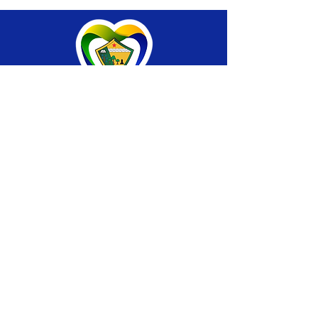
SERVIÇO DE ATENDIMENTO AO CIDADÃO 
(SIC) E OUVIDORIA
Prefeitura de Brasiléia - Estado do Acre
CNPJ 04.508.933/0001-45
💻Acesso online: 
SIC 
| 
Fale Conosco
 | 
Ouvidoria
 |
Portal de Transparência
 | 
Mapa 
do Site
📱Fone: +55 (68) 
3546-4402 ou +55 (68) 