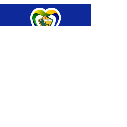
SERVIÇO DE ATENDIMENTO AO CIDADÃO 
(SIC) E OUVIDORIA
Prefeitura de Brasiléia - Estado do Acre
CNPJ 04.508.933/0001-45
💻Acesso online: 
SIC 
| 
Fale Conosco
 | 
Ouvidoria
 |
Portal de Transparência
 | 
Mapa 
do Site
📱Fone: +55 (68) 
3546-4402 ou +55 (68) 