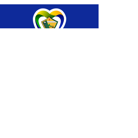
SERVIÇO DE ATENDIMENTO AO CIDADÃO 
(SIC) E OUVIDORIA
Prefeitura de Brasiléia - Estado do Acre
CNPJ 04.508.933/0001-45
💻Acesso online: 
SIC 
| 
Fale Conosco
 | 
Ouvidoria
 |
Portal de Transparência
 | 
Mapa 
do Site
📱Fone: +55 (68) 
3546-4402 ou +55 (68) 