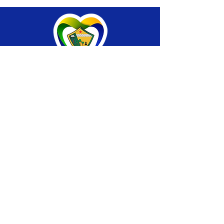
SERVIÇO DE ATENDIMENTO AO CIDADÃO 
(SIC) E OUVIDORIA
Prefeitura de Brasiléia - Estado do Acre
CNPJ 04.508.933/0001-45
💻Acesso online: 
SIC 
| 
Fale Conosco
 | 
Ouvidoria
 |
Portal de Transparência
 | 
Mapa 
do Site
📱Fone: +55 (68) 
3546-4402 ou +55 (68) 