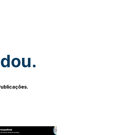
udou.
Publicações.