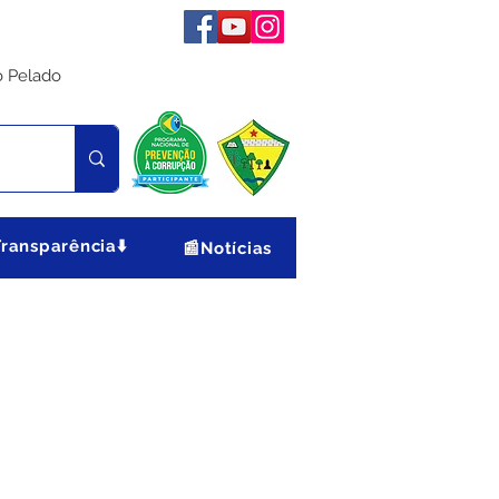
o Pelado
Transparência⬇️
📰Notícias