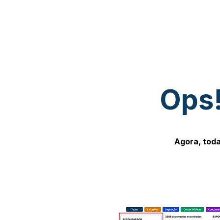
Ops!
Agora, toda