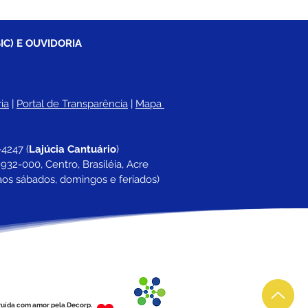
IC) E OUVIDORIA
ia
 |
Portal de Transparência
 | 
Mapa 
-4247 
(
Lajúcia Cantuário
)
932-000, Centro, Brasiléia, Acre
aos sábados, domingos e feriados)
ruída com amor pela Decorp.