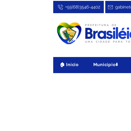
+55(68)3546-4402
gabinet
🏠 Início
Município⬇️