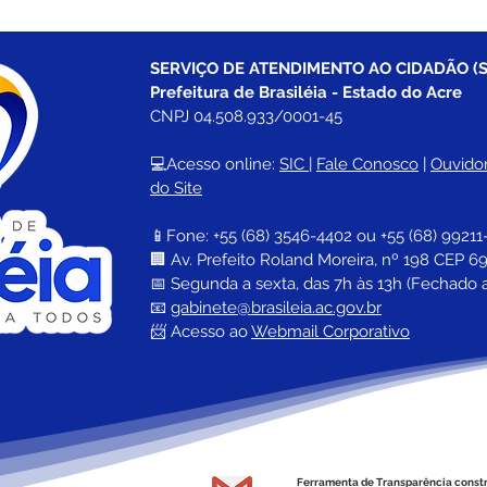
SERVIÇO DE ATENDIMENTO AO CIDADÃO (S
Prefeitura de Brasiléia - Estado do Acre
CNPJ 04.508.933/0001-45
💻Acesso online: 
SIC 
| 
Fale Conosco
 | 
Ouvidor
do Site
📱Fone: +55 (68) 
3546-4402 ou +55 (68) 99211
🏢 
Av. Prefeito Roland Moreira, nº 198 CEP 69
📅 Segunda a sexta, das 7h às 13h (Fechado 
📧 
gabinete@brasileia.ac.gov.br
📨 Acesso ao 
Webmail Corporativo
Ferramenta de Transparência const