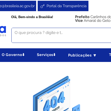
e@brasileia.ac.gov.br
Portal da Transparência
Prefeito
Carlinhos d
Olá, Bem-vindo a Brasiléia!
Vice
Amaral do Gelo
O Governo⬇️
Serviços⬇️
Publicações 🔽