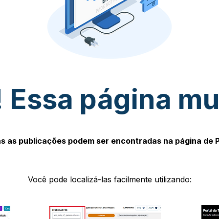
 Essa página m
s as publicações podem ser encontradas na página de 
Você pode localizá-las facilmente utilizando: