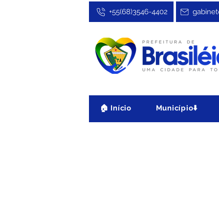
+55(68)3546-4402
gabinet
🏠 Início
Município⬇️