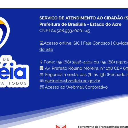
SERVIÇO DE ATENDIMENTO AO CIDADÃO (S
Prefeitura de Brasiléia - Estado do Acre
CNPJ 04.508.933/0001-45
💻Acesso online: 
SIC 
| 
Fale Conosco
 | 
Ouvidor
do Site
📱Fone: +55 (68) 
3546-4402 ou +55 (68) 99211
🏢 
Av. Prefeito Roland Moreira, nº 198 CEP 69
📅 Segunda a sexta, das 7h às 13h (Fechado 
📧 
gabinete@brasileia.ac.gov.br
📨 Acesso ao 
Webmail Corporativo
Ferramenta de Transparência const