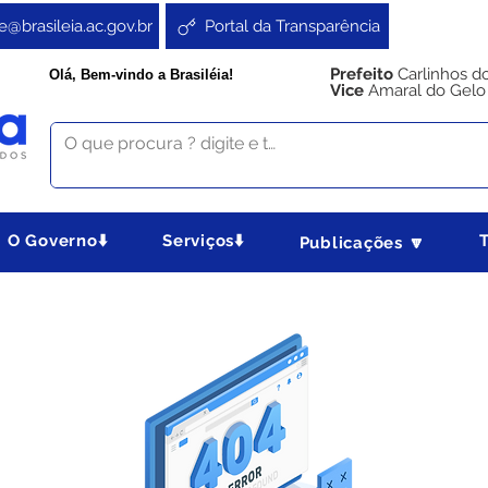
e@brasileia.ac.gov.br
Portal da Transparência
Prefeito
Carlinhos d
Olá, Bem-vindo a Brasiléia!
Vice
Amaral do Gelo
O Governo⬇️
Serviços⬇️
Publicações 🔽