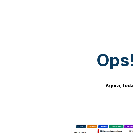
Ops!
Agora, toda