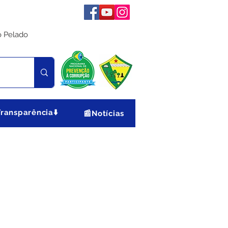
o Pelado
Transparência⬇️
📰Notícias