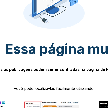
 Essa página m
s as publicações podem ser encontradas na página de 
Você pode localizá-las facilmente utilizando: