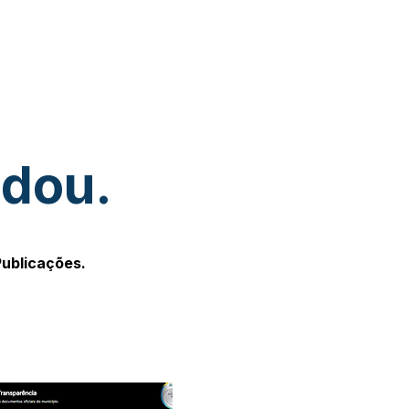
udou.
Publicações.