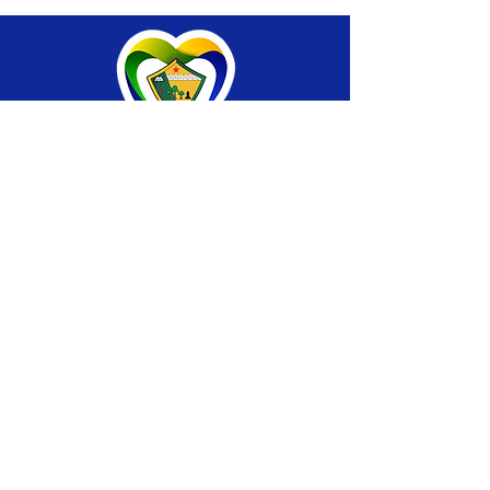
SERVIÇO DE ATENDIMENTO AO CIDADÃO 
(SIC) E OUVIDORIA
Prefeitura de Brasiléia - Estado do Acre
CNPJ 04.508.933/0001-45
💻Acesso online: 
SIC 
| 
Fale Conosco
 | 
Ouvidoria
 |
Portal de Transparência
 | 
Mapa 
do Site
📱Fone: +55 (68) 
3546-4402 ou +55 (68) 