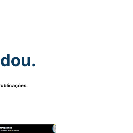
udou.
Publicações.