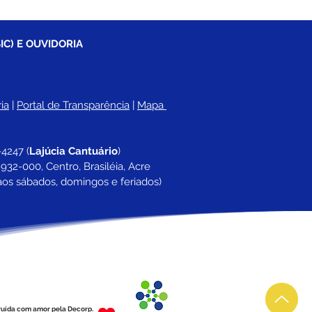
IC) E OUVIDORIA
ia
 |
Portal de Transparência
 | 
Mapa 
-4247 
(
Lajúcia Cantuário
)
932-000, Centro, Brasiléia, Acre
aos sábados, domingos e feriados)
ruída com amor pela Decorp.