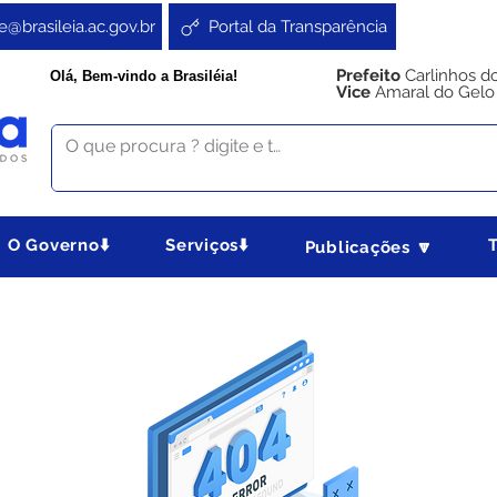
e@brasileia.ac.gov.br
Portal da Transparência
Prefeito
Carlinhos d
Olá, Bem-vindo a Brasiléia!
Vice
Amaral do Gelo
O Governo⬇️
Serviços⬇️
Publicações 🔽