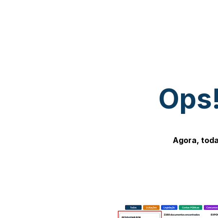
Ops!
Agora, toda