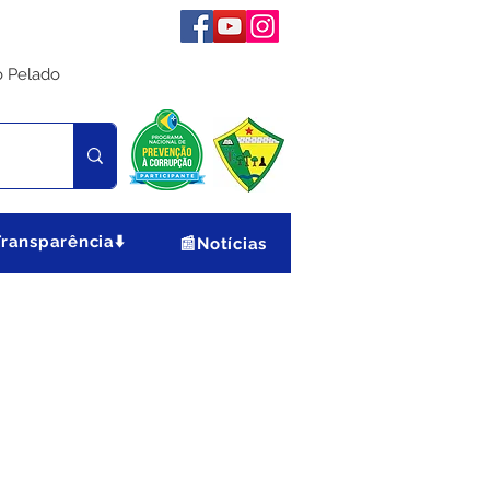
o Pelado
Transparência⬇️
📰Notícias