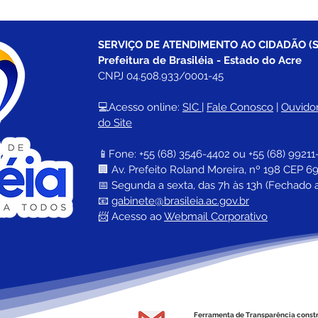
SERVIÇO DE ATENDIMENTO AO CIDADÃO (S
Prefeitura de Brasiléia - Estado do Acre
CNPJ 04.508.933/0001-45
💻Acesso online: 
SIC 
| 
Fale Conosco
 | 
Ouvidor
do Site
📱Fone: +55 (68) 
3546-4402 ou +55 (68) 99211
🏢 
Av. Prefeito Roland Moreira, nº 198 CEP 69
📅 Segunda a sexta, das 7h às 13h (Fechado 
📧 
gabinete@brasileia.ac.gov.br
📨 Acesso ao 
Webmail Corporativo
Ferramenta de Transparência const