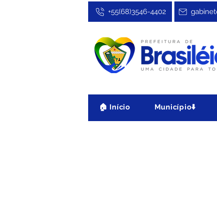
+55(68)3546-4402
gabinet
🏠 Início
Município⬇️