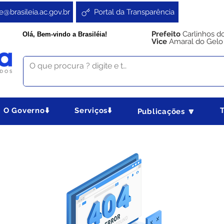
e@brasileia.ac.gov.br
Portal da Transparência
Prefeito
Carlinhos d
Olá, Bem-vindo a Brasiléia!
Vice
Amaral do Gelo
O Governo⬇️
Serviços⬇️
Publicações 🔽