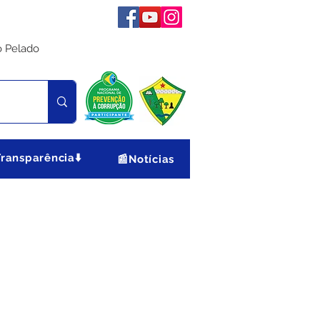
o Pelado
Transparência⬇️
📰Notícias