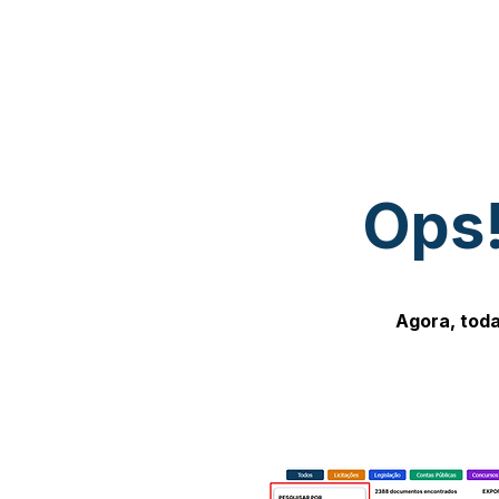
Ops!
Agora, toda