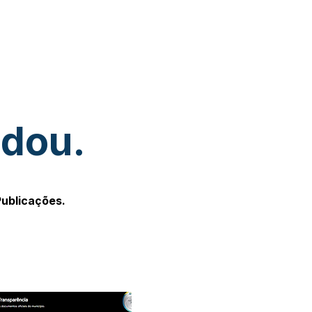
udou.
Publicações.