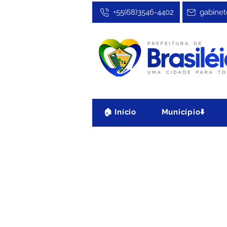
+55(68)3546-4402
gabinet
🏠 Início
Município⬇️