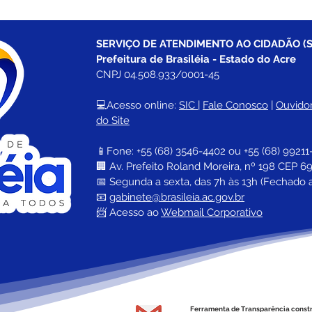
SERVIÇO DE ATENDIMENTO AO CIDADÃO (S
Prefeitura de Brasiléia - Estado do Acre
CNPJ 04.508.933/0001-45
💻Acesso online: 
SIC 
| 
Fale Conosco
 | 
Ouvidor
do Site
📱Fone: +55 (68) 
3546-4402 ou +55 (68) 99211
🏢 
Av. Prefeito Roland Moreira, nº 198 CEP 69
📅 Segunda a sexta, das 7h às 13h (Fechado 
📧 
gabinete@brasileia.ac.gov.br
📨 Acesso ao 
Webmail Corporativo
Ferramenta de Transparência const