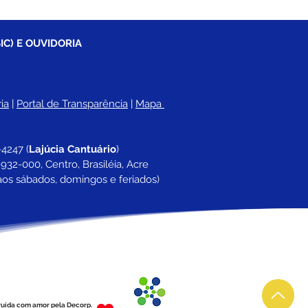
IC) E OUVIDORIA
ia
 |
Portal de Transparência
 | 
Mapa 
-4247 
(
Lajúcia Cantuário
)
932-000, Centro, Brasiléia, Acre
aos sábados, domingos e feriados)
ruída com amor pela Decorp.