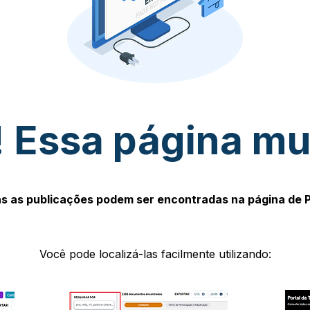
 Essa página m
s as publicações podem ser encontradas na página de 
Você pode localizá-las facilmente utilizando: