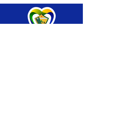
SERVIÇO DE ATENDIMENTO AO CIDADÃO 
(SIC) E OUVIDORIA
Prefeitura de Brasiléia - Estado do Acre
CNPJ 04.508.933/0001-45
💻Acesso online: 
SIC 
| 
Fale Conosco
 | 
Ouvidoria
 |
Portal de Transparência
 | 
Mapa 
do Site
📱Fone: +55 (68) 
3546-4402 ou +55 (68) 