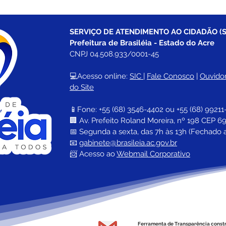
SERVIÇO DE ATENDIMENTO AO CIDADÃO (S
Prefeitura de Brasiléia - Estado do Acre
CNPJ 04.508.933/0001-45
💻Acesso online: 
SIC 
| 
Fale Conosco
 | 
Ouvidor
do Site
📱Fone: +55 (68) 
3546-4402 ou +55 (68) 99211
🏢 
Av. Prefeito Roland Moreira, nº 198 CEP 69
📅 Segunda a sexta, das 7h às 13h (Fechado 
📧 
gabinete@brasileia.ac.gov.br
📨 Acesso ao 
Webmail Corporativo
Ferramenta de Transparência const