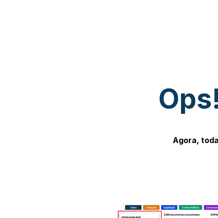
Ops!
Agora, toda