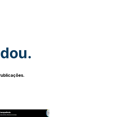
udou.
Publicações.