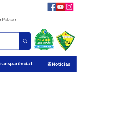
o Pelado
Transparência⬇️
📰Notícias