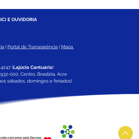
IC) E OUVIDORIA
ia
 |
Portal de Transparência
 | 
Mapa 
-4247 
(
Lajúcia Cantuário
)
932-000, Centro, Brasiléia, Acre
aos sábados, domingos e feriados)
ruída com amor pela Decorp.