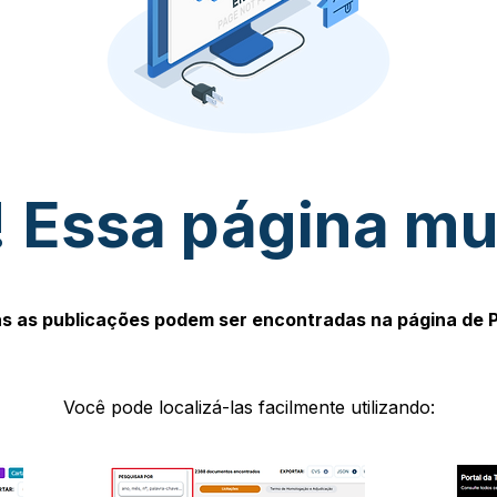
 Essa página m
s as publicações podem ser encontradas na página de 
Você pode localizá-las facilmente utilizando: