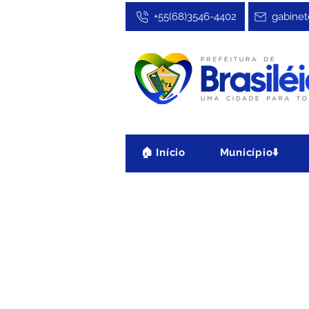
+55(68)3546-4402
gabinet
🏠 Início
Município⬇️