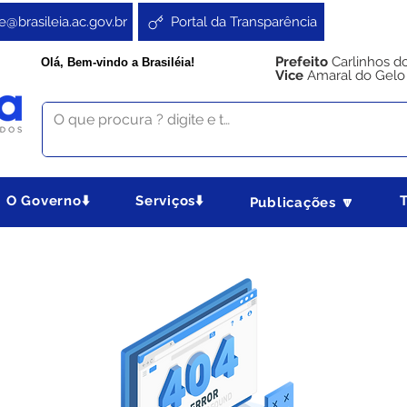
e@brasileia.ac.gov.br
Portal da Transparência
Prefeito
Carlinhos d
Olá, Bem-vindo a Brasiléia!
Vice
Amaral do Gelo
O Governo⬇️
Serviços⬇️
Publicações 🔽