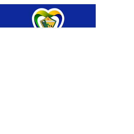
SERVIÇO DE ATENDIMENTO AO CIDADÃO 
(SIC) E OUVIDORIA
Prefeitura de Brasiléia - Estado do Acre
CNPJ 04.508.933/0001-45
💻Acesso online: 
SIC 
| 
Fale Conosco
 | 
Ouvidoria
 |
Portal de Transparência
 | 
Mapa 
do Site
📱Fone: +55 (68) 
3546-4402 ou +55 (68) 