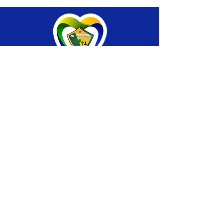
SERVIÇO DE ATENDIMENTO AO CIDADÃO 
(SIC) E OUVIDORIA
Prefeitura de Brasiléia - Estado do Acre
CNPJ 04.508.933/0001-45
💻Acesso online: 
SIC 
| 
Fale Conosco
 | 
Ouvidoria
 |
Portal de Transparência
 | 
Mapa 
do Site
📱Fone: +55 (68) 
3546-4402 ou +55 (68) 