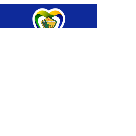
SERVIÇO DE ATENDIMENTO AO CIDADÃO 
(SIC) E OUVIDORIA
Prefeitura de Brasiléia - Estado do Acre
CNPJ 04.508.933/0001-45
💻Acesso online: 
SIC 
| 
Fale Conosco
 | 
Ouvidoria
 |
Portal de Transparência
 | 
Mapa 
do Site
📱Fone: +55 (68) 
3546-4402 ou +55 (68) 