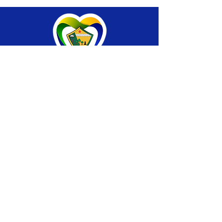
SERVIÇO DE ATENDIMENTO AO CIDADÃO 
(SIC) E OUVIDORIA
Prefeitura de Brasiléia - Estado do Acre
CNPJ 04.508.933/0001-45
💻Acesso online: 
SIC 
| 
Fale Conosco
 | 
Ouvidoria
 |
Portal de Transparência
 | 
Mapa 
do Site
📱Fone: +55 (68) 
3546-4402 ou +55 (68) 