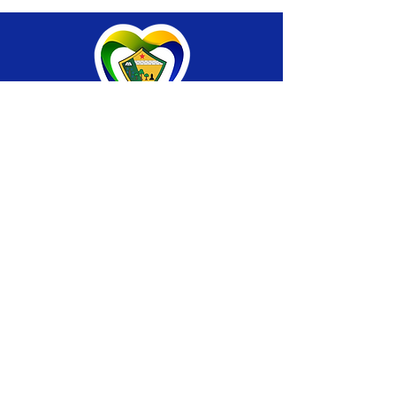
SERVIÇO DE ATENDIMENTO AO CIDADÃO 
(SIC) E OUVIDORIA
Prefeitura de Brasiléia - Estado do Acre
CNPJ 04.508.933/0001-45
💻Acesso online: 
SIC 
| 
Fale Conosco
 | 
Ouvidoria
 |
Portal de Transparência
 | 
Mapa 
do Site
📱Fone: +55 (68) 
3546-4402 ou +55 (68) 