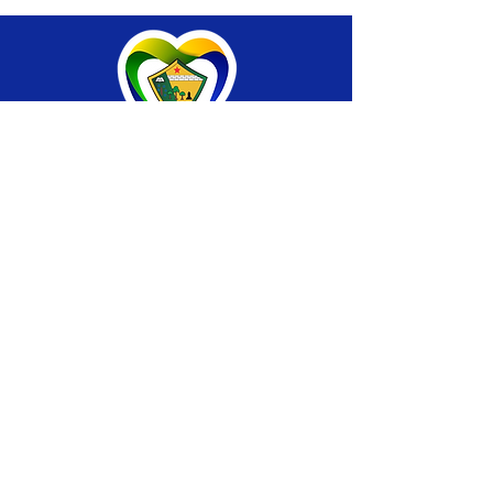
SERVIÇO DE ATENDIMENTO AO CIDADÃO 
(SIC) E OUVIDORIA
Prefeitura de Brasiléia - Estado do Acre
CNPJ 04.508.933/0001-45
💻Acesso online: 
SIC 
| 
Fale Conosco
 | 
Ouvidoria
 |
Portal de Transparência
 | 
Mapa 
do Site
📱Fone: +55 (68) 
3546-4402 ou +55 (68) 