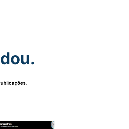
udou.
Publicações.