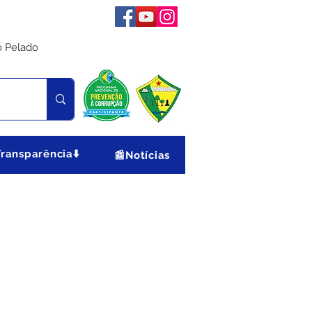
o Pelado
Transparência⬇️
📰Notícias