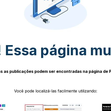
 Essa página m
s as publicações podem ser encontradas na página de 
Você pode localizá-las facilmente utilizando: