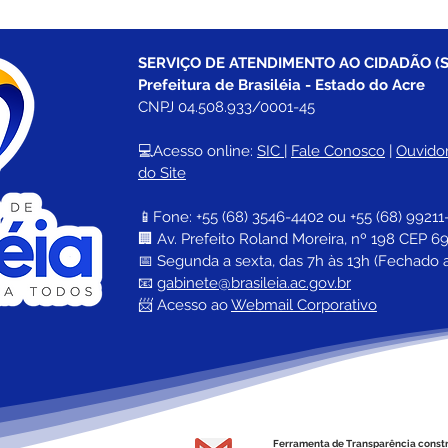
SERVIÇO DE ATENDIMENTO AO CIDADÃO (S
Prefeitura de Brasiléia - Estado do Acre
CNPJ 04.508.933/0001-45
💻Acesso online: 
SIC 
| 
Fale Conosco
 | 
Ouvidor
do Site
📱Fone: +55 (68) 
3546-4402 ou +55 (68) 99211
🏢 
Av. Prefeito Roland Moreira, nº 198 CEP 69
📅 Segunda a sexta, das 7h às 13h (Fechado 
📧 
gabinete@brasileia.ac.gov.br
📨 Acesso ao 
Webmail Corporativo
Ferramenta de Transparência const