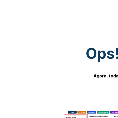
Ops!
Agora, toda