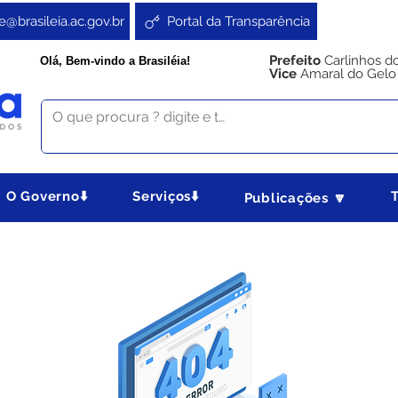
e@brasileia.ac.gov.br
Portal da Transparência
Prefeito
Carlinhos d
Olá, Bem-vindo a Brasiléia!
Vice
Amaral do Gelo
O Governo⬇️
Serviços⬇️
Publicações 🔽