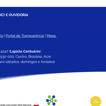
IC) E OUVIDORIA
ia
 |
Portal de Transparência
 | 
Mapa 
-4247 
(
Lajúcia Cantuário
)
932-000, Centro, Brasiléia, Acre
aos sábados, domingos e feriados)
ruída com amor pela Decorp.