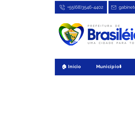
+55(68)3546-4402
gabinet
🏠 Início
Município⬇️