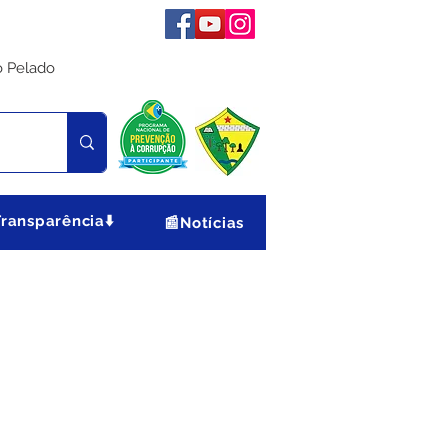
o Pelado
Transparência⬇️
📰Notícias