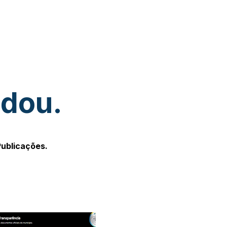
udou.
Publicações.