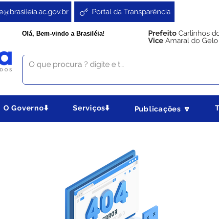
e@brasileia.ac.gov.br
Portal da Transparência
Prefeito
Carlinhos d
Olá, Bem-vindo a Brasiléia!
Vice
Amaral do Gelo
O Governo⬇️
Serviços⬇️
Publicações 🔽