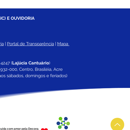
IC) E OUVIDORIA
ia
 |
Portal de Transparência
 | 
Mapa 
-4247 
(
Lajúcia Cantuário
)
932-000, Centro, Brasiléia, Acre
aos sábados, domingos e feriados)
ruída com amor pela Decorp.