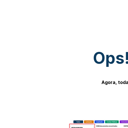
Ops!
Agora, toda