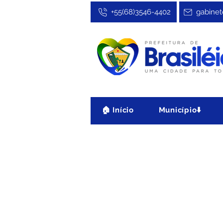
+55(68)3546-4402
gabinet
🏠 Início
Município⬇️