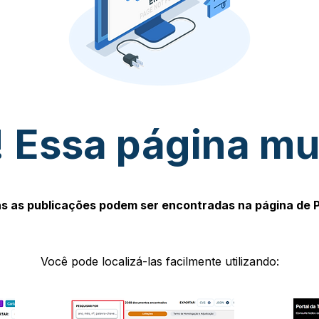
 Essa página m
s as publicações podem ser encontradas na página de 
Você pode localizá-las facilmente utilizando: