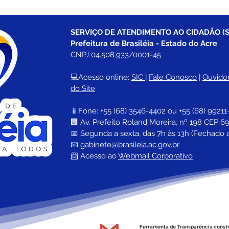
SERVIÇO DE ATENDIMENTO AO CIDADÃO (S
Prefeitura de Brasiléia - Estado do Acre
CNPJ 04.508.933/0001-45
💻Acesso online: 
SIC 
| 
Fale Conosco
 | 
Ouvidor
do Site
📱Fone: +55 (68) 
3546-4402 ou +55 (68) 99211
🏢 
Av. Prefeito Roland Moreira, nº 198 CEP 69
📅 Segunda a sexta, das 7h às 13h (Fechado 
📧 
gabinete@brasileia.ac.gov.br
📨 Acesso ao 
Webmail Corporativo
Ferramenta de Transparência const