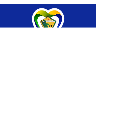
SERVIÇO DE ATENDIMENTO AO CIDADÃO 
(SIC) E OUVIDORIA
Prefeitura de Brasiléia - Estado do Acre
CNPJ 04.508.933/0001-45
💻Acesso online: 
SIC 
| 
Fale Conosco
 | 
Ouvidoria
 |
Portal de Transparência
 | 
Mapa 
do Site
📱Fone: +55 (68) 
3546-4402 ou +55 (68) 