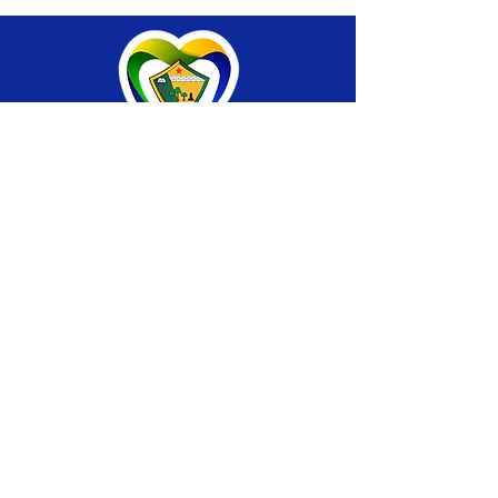
SERVIÇO DE ATENDIMENTO AO CIDADÃO 
(SIC) E OUVIDORIA
Prefeitura de Brasiléia - Estado do Acre
CNPJ 04.508.933/0001-45
💻Acesso online: 
SIC 
| 
Fale Conosco
 | 
Ouvidoria
 |
Portal de Transparência
 | 
Mapa 
do Site
📱Fone: +55 (68) 
3546-4402 ou +55 (68) 