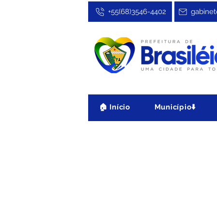
+55(68)3546-4402
gabinet
🏠 Início
Município⬇️