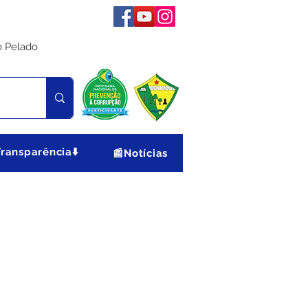
o Pelado
Transparência⬇️
📰Notícias