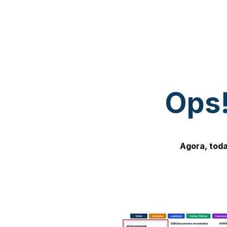
Ops!
Agora, toda