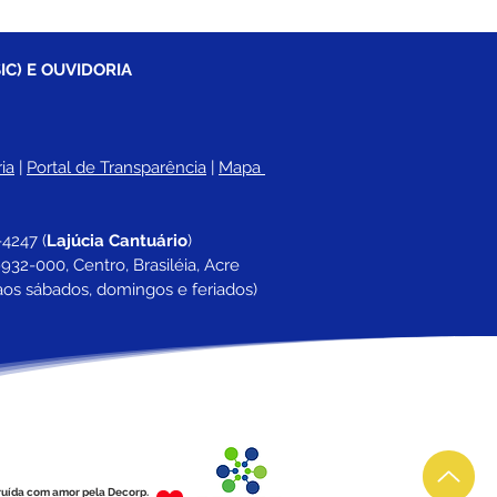
IC) E OUVIDORIA
ia
 |
Portal de Transparência
 | 
Mapa 
-4247 
(
Lajúcia Cantuário
)
932-000, Centro, Brasiléia, Acre
aos sábados, domingos e feriados)
ruída com amor pela Decorp.