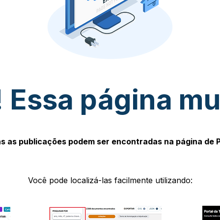
 Essa página m
s as publicações podem ser encontradas na página de 
Você pode localizá-las facilmente utilizando: