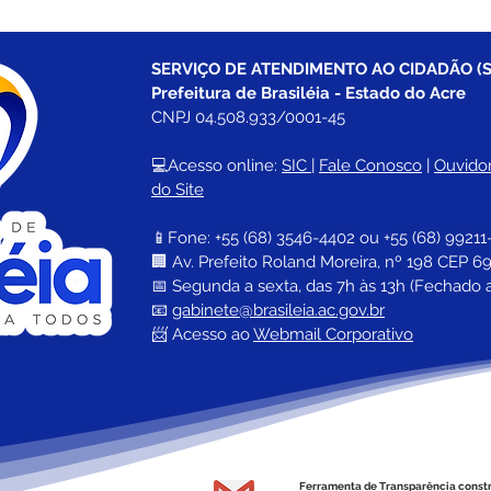
SERVIÇO DE ATENDIMENTO AO CIDADÃO (S
Prefeitura de Brasiléia - Estado do Acre
CNPJ 04.508.933/0001-45
💻Acesso online: 
SIC 
| 
Fale Conosco
 | 
Ouvidor
do Site
📱Fone: +55 (68) 
3546-4402 ou +55 (68) 99211
🏢 
Av. Prefeito Roland Moreira, nº 198 CEP 69
📅 Segunda a sexta, das 7h às 13h (Fechado 
📧 
gabinete@brasileia.ac.gov.br
📨 Acesso ao 
Webmail Corporativo
Ferramenta de Transparência const