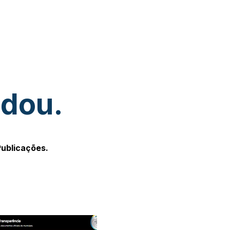
udou.
Publicações.