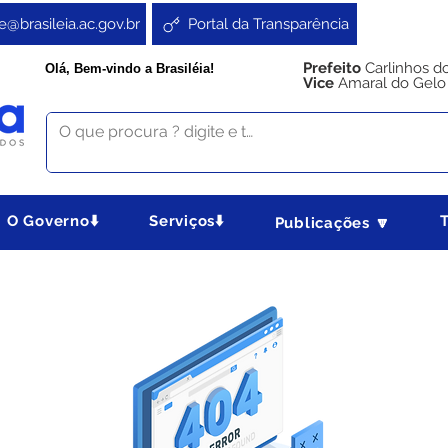
e@brasileia.ac.gov.br
Portal da Transparência
Prefeito
Carlinhos d
Olá, Bem-vindo a Brasiléia!
Vice
Amaral do Gelo
O Governo⬇️
Serviços⬇️
Publicações 🔽