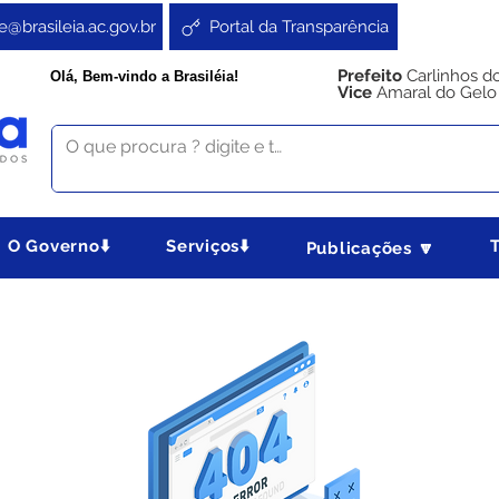
e@brasileia.ac.gov.br
Portal da Transparência
Prefeito
Carlinhos d
Olá, Bem-vindo a Brasiléia!
Vice
Amaral do Gelo
O Governo⬇️
Serviços⬇️
Publicações 🔽