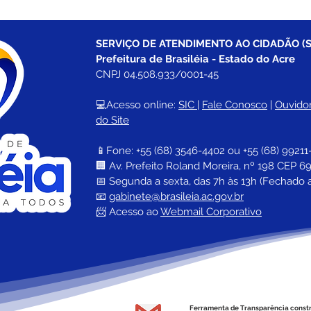
SERVIÇO DE ATENDIMENTO AO CIDADÃO (S
Prefeitura de Brasiléia - Estado do Acre
CNPJ 04.508.933/0001-45
💻Acesso online: 
SIC 
| 
Fale Conosco
 | 
Ouvidor
do Site
📱Fone: +55 (68) 
3546-4402 ou +55 (68) 99211
🏢 
Av. Prefeito Roland Moreira, nº 198 CEP 69
📅 Segunda a sexta, das 7h às 13h (Fechado 
📧 
gabinete@brasileia.ac.gov.br
📨 Acesso ao 
Webmail Corporativo
Ferramenta de Transparência const