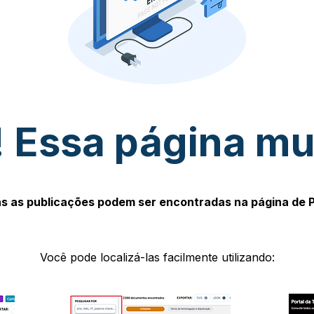
 Essa página m
s as publicações podem ser encontradas na página de 
Você pode localizá-las facilmente utilizando: