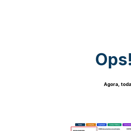
Ops!
Agora, toda