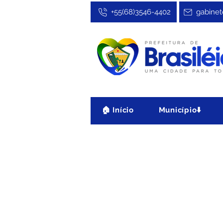
+55(68)3546-4402
gabinet
🏠 Início
Município⬇️