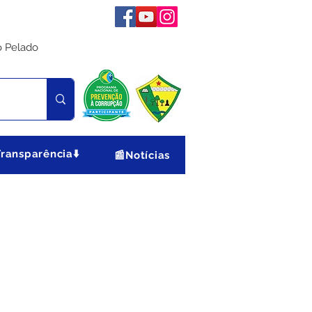
o Pelado
Transparência⬇️
📰Notícias