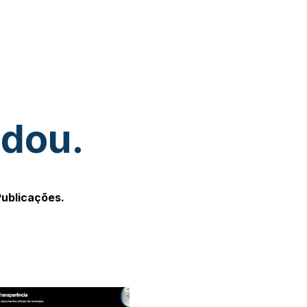
udou.
Publicações.