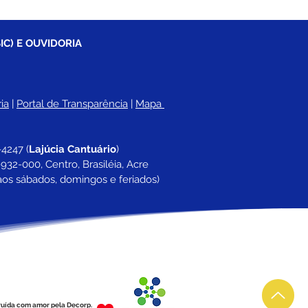
IC) E OUVIDORIA
ia
 |
Portal de Transparência
 | 
Mapa 
-4247 
(
Lajúcia Cantuário
)
932-000, Centro, Brasiléia, Acre
aos sábados, domingos e feriados)
ruída com amor pela Decorp.