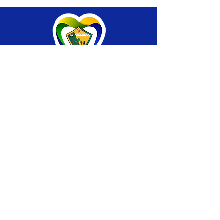
SERVIÇO DE ATENDIMENTO AO CIDADÃO 
(SIC) E OUVIDORIA
Prefeitura de Brasiléia - Estado do Acre
CNPJ 04.508.933/0001-45
💻Acesso online: 
SIC 
| 
Fale Conosco
 | 
Ouvidoria
 |
Portal de Transparência
 | 
Mapa 
do Site
📱Fone: +55 (68) 
3546-4402 ou +55 (68) 