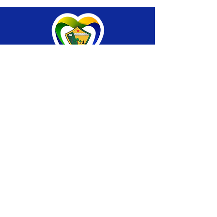
SERVIÇO DE ATENDIMENTO AO CIDADÃO 
(SIC) E OUVIDORIA
Prefeitura de Brasiléia - Estado do Acre
CNPJ 04.508.933/0001-45
💻Acesso online: 
SIC 
| 
Fale Conosco
 | 
Ouvidoria
 |
Portal de Transparência
 | 
Mapa 
do Site
📱Fone: +55 (68) 
3546-4402 ou +55 (68) 