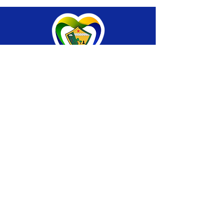
SERVIÇO DE ATENDIMENTO AO CIDADÃO 
(SIC) E OUVIDORIA
Prefeitura de Brasiléia - Estado do Acre
CNPJ 04.508.933/0001-45
💻Acesso online: 
SIC 
| 
Fale Conosco
 | 
Ouvidoria
 |
Portal de Transparência
 | 
Mapa 
do Site
📱Fone: +55 (68) 
3546-4402 ou +55 (68) 