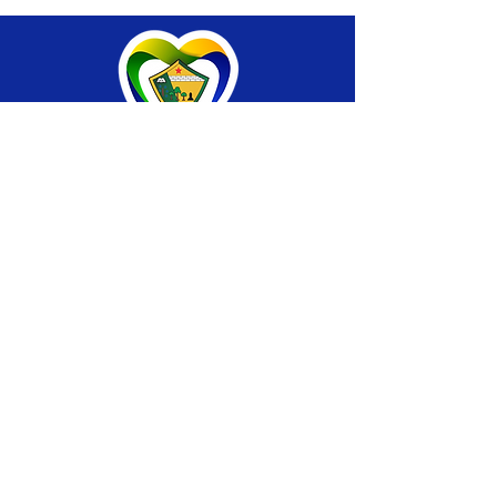
SERVIÇO DE ATENDIMENTO AO CIDADÃO 
(SIC) E OUVIDORIA
Prefeitura de Brasiléia - Estado do Acre
CNPJ 04.508.933/0001-45
💻Acesso online: 
SIC 
| 
Fale Conosco
 | 
Ouvidoria
 |
Portal de Transparência
 | 
Mapa 
do Site
📱Fone: +55 (68) 
3546-4402 ou +55 (68) 