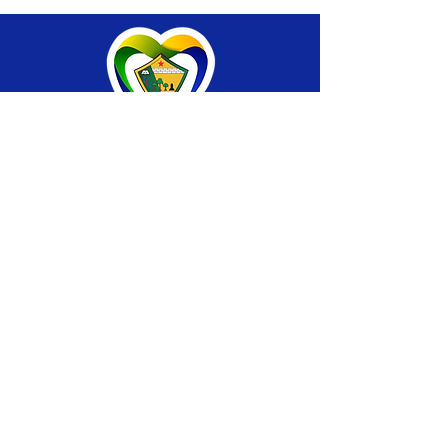
SERVIÇO DE ATENDIMENTO AO CIDADÃO 
(SIC) E OUVIDORIA
Prefeitura de Brasiléia - Estado do Acre
CNPJ 04.508.933/0001-45
💻Acesso online: 
SIC 
| 
Fale Conosco
 | 
Ouvidoria
 |
Portal de Transparência
 | 
Mapa 
do Site
📱Fone: +55 (68) 
3546-4402 ou +55 (68) 