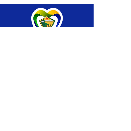
SERVIÇO DE ATENDIMENTO AO CIDADÃO 
(SIC) E OUVIDORIA
Prefeitura de Brasiléia - Estado do Acre
CNPJ 04.508.933/0001-45
💻Acesso online: 
SIC 
| 
Fale Conosco
 | 
Ouvidoria
 |
Portal de Transparência
 | 
Mapa 
do Site
📱Fone: +55 (68) 
3546-4402 ou +55 (68) 