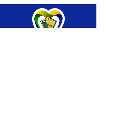
SERVIÇO DE ATENDIMENTO AO CIDADÃO 
(SIC) E OUVIDORIA
Prefeitura de Brasiléia - Estado do Acre
CNPJ 04.508.933/0001-45
💻Acesso online: 
SIC 
| 
Fale Conosco
 | 
Ouvidoria
 |
Portal de Transparência
 | 
Mapa 
do Site
📱Fone: +55 (68) 
3546-4402 ou +55 (68) 