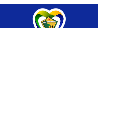
SERVIÇO DE ATENDIMENTO AO CIDADÃO 
(SIC) E OUVIDORIA
Prefeitura de Brasiléia - Estado do Acre
CNPJ 04.508.933/0001-45
💻Acesso online: 
SIC 
| 
Fale Conosco
 | 
Ouvidoria
 |
Portal de Transparência
 | 
Mapa 
do Site
📱Fone: +55 (68) 
3546-4402 ou +55 (68) 