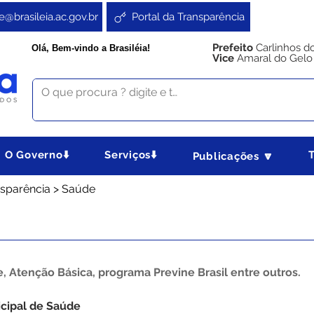
e@brasileia.ac.gov.br
Portal da Transparência
Prefeito
Carlinhos d
Olá, Bem-vindo a Brasiléia!
Vice
Amaral do Gelo
O Governo⬇️
Serviços⬇️
Publicações 🔽
ansparência > Saúde
, Atenção Básica, programa Previne Brasil entre outros.
icipal de Saúde