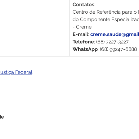
Contatos:
Centro de Referência para 
do Componente Especializad
- Creme
E-mail
: 
creme.saude@gmai
Telefone
: (68) 3227-3227
WhatsApp
: (68) 99247-6888
Justiça Federal
de