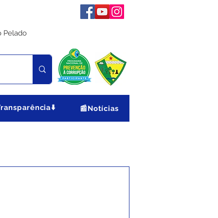
o Pelado
Transparência⬇️
📰Notícias