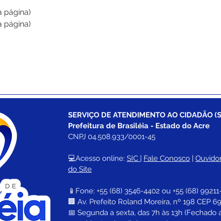
 página)
 página)
SERVIÇO DE ATENDIMENTO AO CIDADÃO (S
Prefeitura de Brasiléia - Estado do Acre
CNPJ 04.508.933/0001-45
💻Acesso online: 
SIC 
| 
Fale Conosco
 | 
Ouvidor
do Site
📱Fone: +55 (68) 
3546-4402 ou +55 (68) 99211
🏢 
Av. Prefeito Roland Moreira, nº 198 CEP 69
📅 Segunda a sexta, das 7h às 13h (Fechado 