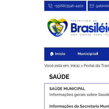
+55(68)3546-4402
gabinet
🏠 Início
Município⬇️
Você está em: Início > Portal da Tr
SAÚDE
SAÚDE MUNICIPAL
Informações gerais sobre Saúde
Informações da Secretaria Mun