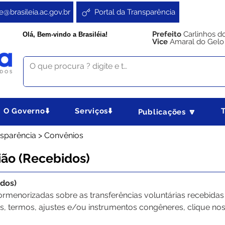
e@brasileia.ac.gov.br
Portal da Transparência
Prefeito
Carlinhos d
Olá, Bem-vindo a Brasiléia!
Vice
Amaral do Gelo
O Governo⬇️
Serviços⬇️
Publicações 🔽
ansparência > Convênios
ão (Recebidos)
dos)
rmenorizadas sobre as transferências voluntárias recebidas p
s, termos, ajustes e/ou instrumentos congêneres, clique nos 