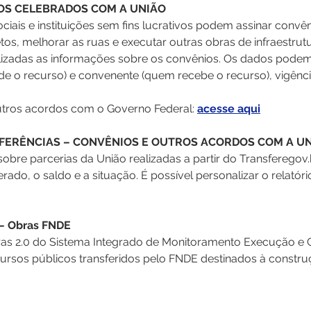
OS CELEBRADOS COM A UNIÃO
ociais e instituições sem fins lucrativos podem assinar conv
os, melhorar as ruas e executar outras obras de infraestrutu
izadas as informações sobre os convênios. Os dados podem
 o recurso) e convenente (quem recebe o recurso), vigência
outros acordos com o Governo Federal: 
acesse aqui
SFERÊNCIAS – CONVÊNIOS E OUTROS ACORDOS COM A U
bre parcerias da União realizadas a partir do Transferegov.
erado, o saldo e a situação. É possível personalizar o relatór
 – Obras FNDE
s 2.0 do Sistema Integrado de Monitoramento Execução e Co
sos públicos transferidos pelo FNDE destinados à construç