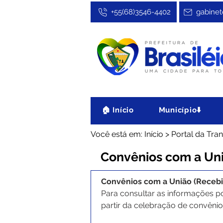
+55(68)3546-4402
gabinet
🏠 Início
Município⬇️
Você está em: Início > Portal da Tr
Convênios com a Uni
Convênios com a União (Recebi
Para consultar as informações po
partir da celebração de convênio