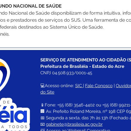
FUNDO NACIONAL DE SAÚDE
do Nacional de Saúde disponibilizam de forma intuitiva, inf
pios e prestadores de serviços do SUS. Uma ferramenta de co
 federais destinados ao Sistema Único de Saúde.
néis.
SERVIÇO DE ATENDIMENTO AO CIDADÃO (S
Prefeitura de Brasiléia - Estado do Acre
CNPJ 04.508.933/0001-45
💻Acesso online: 
SIC 
| 
Fale Conosco
 | 
Ouvidor
do Site
📱Fone: +55 (68) 
3546-4402 ou +55 (68) 99211
🏢 
Av. Prefeito Roland Moreira, nº 198 CEP 69
📅 Segunda a sexta, das 7h às 13h (Fechado 
📧 
gabinete@brasileia.ac.gov.br
📨 Acesso ao 
Webmail Corporativo