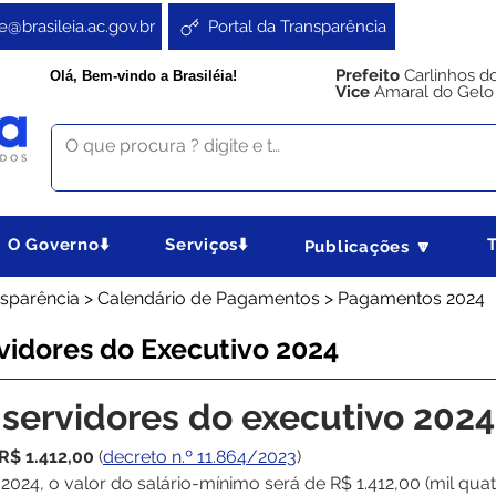
e@brasileia.ac.gov.br
Portal da Transparência
Prefeito
Carlinhos d
Olá, Bem-vindo a Brasiléia!
Vice
Amaral do Gelo
O Governo⬇️
Serviços⬇️
Publicações 🔽
ransparência > Calendário de Pagamentos > Pagamentos 2024
idores do Executivo 2024
servidores do executivo 2024
R$ 1.412,00
 (
decreto n.º 11.864/2023
)
de 2024, o valor do salário-mínimo será de R$ 1.412,00 (mil qua