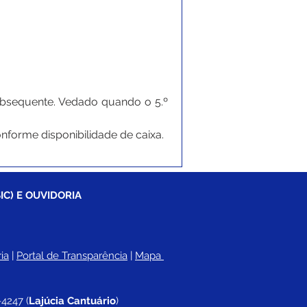
subsequente. Vedado quando o 5.º 
onforme disponibilidade de caixa.
IC) E OUVIDORIA
ia
 |
Portal de Transparência
 | 
Mapa 
-4247 
(
Lajúcia Cantuário
)