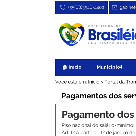
+55(68)3546-4402
gabinet
🏠 Início
Município⬇️
Você está em: Início > Portal da T
Pagamentos dos serv
Pagamento dos 
Piso nacional do salário-mínimo: 
Art. 1º A partir de 1º de janeiro 