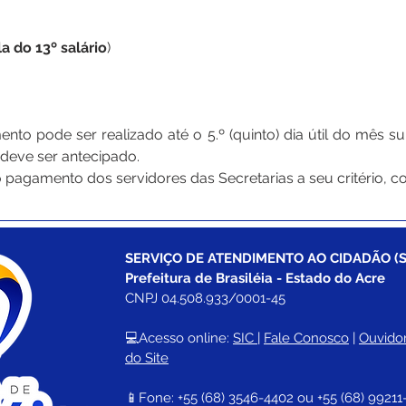
 do 13º salário
)
mento pode ser realizado até o 5.º (quinto) dia útil do mês 
 deve ser antecipado.
o pagamento dos servidores das Secretarias a seu critério, c
SERVIÇO DE ATENDIMENTO AO CIDADÃO (S
Prefeitura de Brasiléia - Estado do Acre
CNPJ 04.508.933/0001-45
💻Acesso online: 
SIC 
| 
Fale Conosco
 | 
Ouvidor
do Site
📱Fone: +55 (68) 
3546-4402 ou +55 (68) 99211