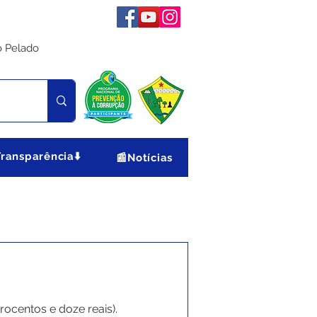
o Pelado
Transparência⬇️
📰Notícias
trocentos e doze reais).