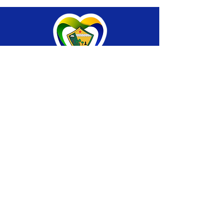
SERVIÇO DE ATENDIMENTO AO CIDADÃO 
(SIC) E OUVIDORIA
Prefeitura de Brasiléia - Estado do Acre
CNPJ 04.508.933/0001-45
💻Acesso online: 
SIC 
| 
Fale Conosco
 | 
Ouvidoria
 |
Portal de Transparência
 | 
Mapa 
do Site
📱Fone: +55 (68) 
3546-4402 ou +55 (68) 