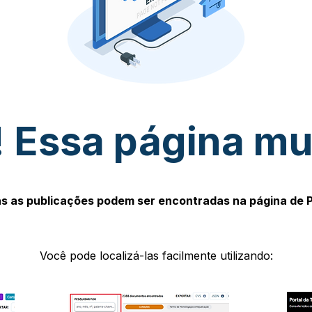
 Essa página m
s as publicações podem ser encontradas na página de 
Você pode localizá-las facilmente utilizando: