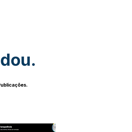
udou.
Publicações.