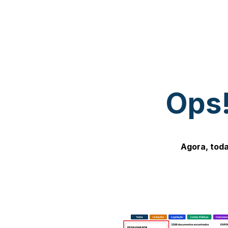
Ops!
Agora, toda