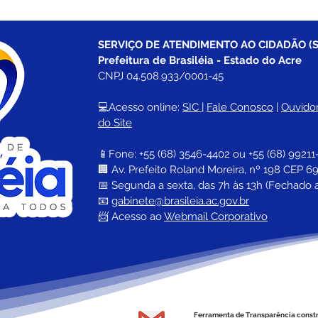
SERVIÇO DE ATENDIMENTO AO CIDADÃO (S
Prefeitura de Brasiléia - Estado do Acre
CNPJ 04.508.933/0001-45
💻Acesso online: 
SIC 
| 
Fale Conosco
 | 
Ouvidor
do Site
📱Fone: +55 (68) 
3546-4402 ou +55 (68) 99211
🏢 
Av. Prefeito Roland Moreira, nº 198 CEP 69
📅 Segunda a sexta, das 7h às 13h (Fechado 
📧 
gabinete@brasileia.ac.gov.br
📨 Acesso ao 
Webmail Corporativo
Ferramenta de Transparência const