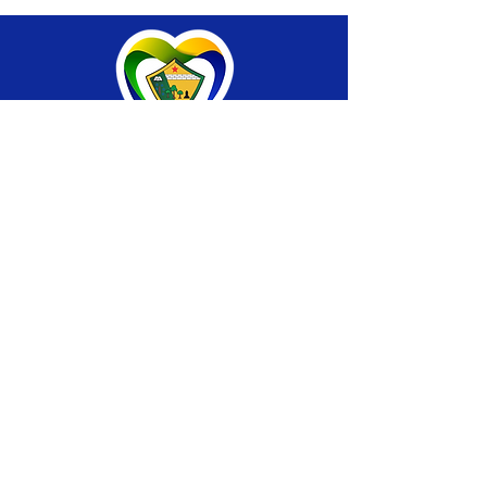
SERVIÇO DE ATENDIMENTO AO CIDADÃO 
(SIC) E OUVIDORIA
Prefeitura de Brasiléia - Estado do Acre
CNPJ 04.508.933/0001-45
💻Acesso online: 
SIC 
| 
Fale Conosco
 | 
Ouvidoria
 |
Portal de Transparência
 | 
Mapa 
do Site
📱Fone: +55 (68) 
3546-4402 ou +55 (68) 