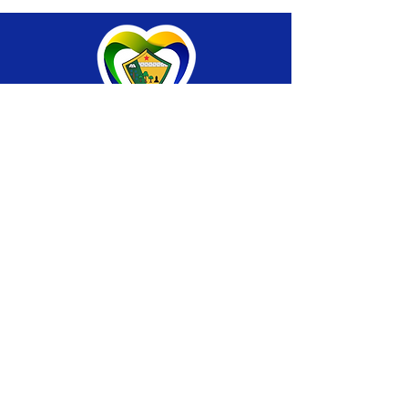
SERVIÇO DE ATENDIMENTO AO CIDADÃO 
(SIC) E OUVIDORIA
Prefeitura de Brasiléia - Estado do Acre
CNPJ 04.508.933/0001-45
💻Acesso online: 
SIC 
| 
Fale Conosco
 | 
Ouvidoria
 |
Portal de Transparência
 | 
Mapa 
do Site
📱Fone: +55 (68) 
3546-4402 ou +55 (68) 