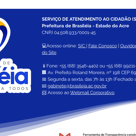
SERVIÇO DE ATENDIMENTO AO CIDADÃO (S
Prefeitura de Brasiléia - Estado do Acre
CNPJ 04.508.933/0001-45
💻Acesso online: 
SIC 
| 
Fale Conosco
 | 
Ouvidor
do Site
📱Fone: +55 (68) 
3546-4402 ou +55 (68) 99211
🏢 
Av. Prefeito Roland Moreira, nº 198 CEP 69
📅 Segunda a sexta, das 7h às 13h (Fechado 
📧 
gabinete@brasileia.ac.gov.br
📨 Acesso ao 
Webmail Corporativo
Ferramenta de Transparência const