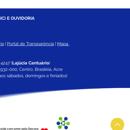
IC) E OUVIDORIA
ia
 |
Portal de Transparência
 | 
Mapa 
-4247 
(
Lajúcia Cantuário
)
932-000, Centro, Brasiléia, Acre
aos sábados, domingos e feriados)
ruída com amor pela Decorp.