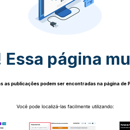
 Essa página m
s as publicações podem ser encontradas na página de 
Você pode localizá-las facilmente utilizando: