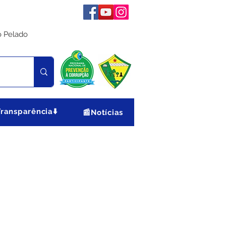
o Pelado
Transparência⬇️
📰Notícias