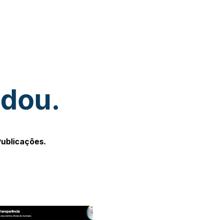
udou.
Publicações.