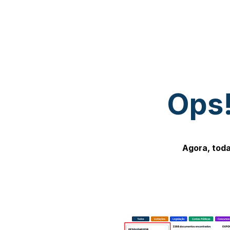
Ops!
Agora, toda