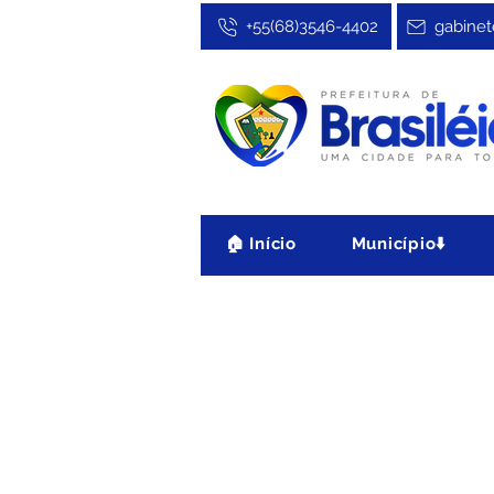
+55(68)3546-4402
gabinet
🏠 Início
Município⬇️