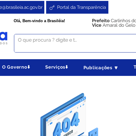
e@brasileia.ac.gov.br
Portal da Transparência
Prefeito
Carlinhos d
Olá, Bem-vindo a Brasiléia!
Vice
Amaral do Gelo
O Governo⬇️
Serviços⬇️
Publicações 🔽