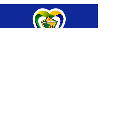
SERVIÇO DE ATENDIMENTO AO CIDADÃO 
(SIC) E OUVIDORIA
Prefeitura de Brasiléia - Estado do Acre
CNPJ 04.508.933/0001-45
💻Acesso online: 
SIC 
| 
Fale Conosco
 | 
Ouvidoria
 |
Portal de Transparência
 | 
Mapa 
do Site
📱Fone: +55 (68) 
3546-4402 ou +55 (68) 