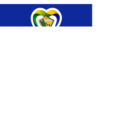
SERVIÇO DE ATENDIMENTO AO CIDADÃO 
(SIC) E OUVIDORIA
Prefeitura de Brasiléia - Estado do Acre
CNPJ 04.508.933/0001-45
💻Acesso online: 
SIC 
| 
Fale Conosco
 | 
Ouvidoria
 |
Portal de Transparência
 | 
Mapa 
do Site
📱Fone: +55 (68) 
3546-4402 ou +55 (68) 