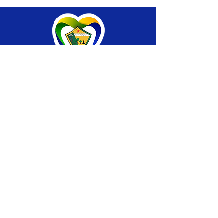
SERVIÇO DE ATENDIMENTO AO CIDADÃO 
(SIC) E OUVIDORIA
Prefeitura de Brasiléia - Estado do Acre
CNPJ 04.508.933/0001-45
💻Acesso online: 
SIC 
| 
Fale Conosco
 | 
Ouvidoria
 |
Portal de Transparência
 | 
Mapa 
do Site
📱Fone: +55 (68) 
3546-4402 ou +55 (68) 