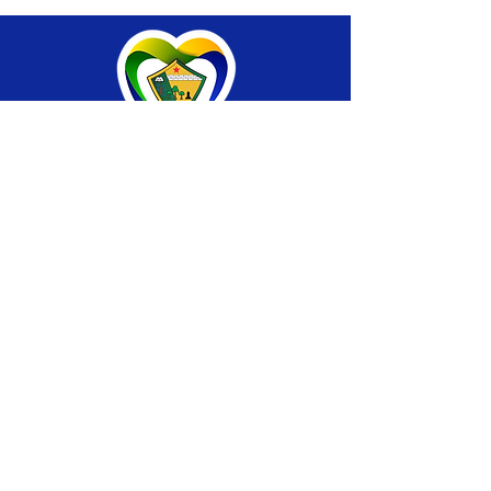
SERVIÇO DE ATENDIMENTO AO CIDADÃO 
(SIC) E OUVIDORIA
Prefeitura de Brasiléia - Estado do Acre
CNPJ 04.508.933/0001-45
💻Acesso online: 
SIC 
| 
Fale Conosco
 | 
Ouvidoria
 |
Portal de Transparência
 | 
Mapa 
do Site
📱Fone: +55 (68) 
3546-4402 ou +55 (68) 