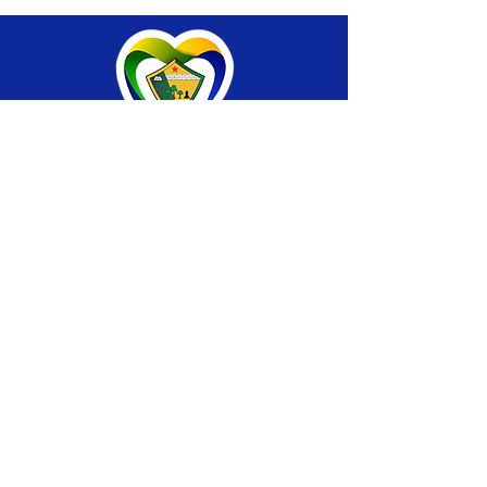
SERVIÇO DE ATENDIMENTO AO CIDADÃO 
(SIC) E OUVIDORIA
Prefeitura de Brasiléia - Estado do Acre
CNPJ 04.508.933/0001-45
💻Acesso online: 
SIC 
| 
Fale Conosco
 | 
Ouvidoria
 |
Portal de Transparência
 | 
Mapa 
do Site
📱Fone: +55 (68) 
3546-4402 ou +55 (68) 