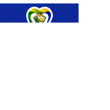
SERVIÇO DE ATENDIMENTO AO CIDADÃO 
(SIC) E OUVIDORIA
Prefeitura de Brasiléia - Estado do Acre
CNPJ 04.508.933/0001-45
💻Acesso online: 
SIC 
| 
Fale Conosco
 | 
Ouvidoria
 |
Portal de Transparência
 | 
Mapa 
do Site
📱Fone: +55 (68) 
3546-4402 ou +55 (68) 