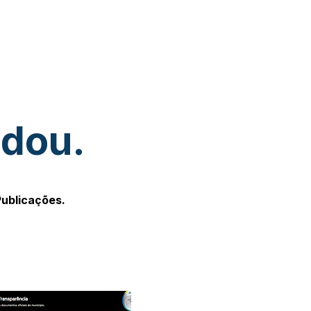
udou.
Publicações.