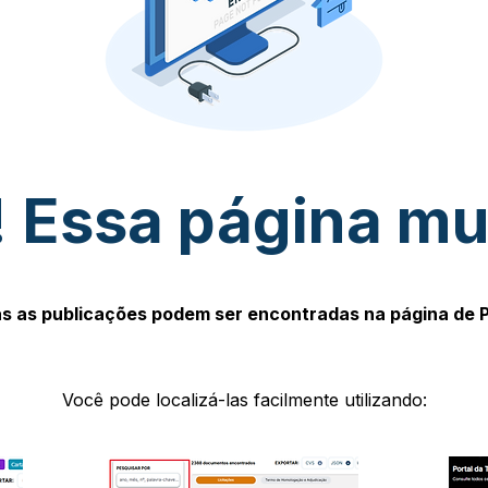
 Essa página m
s as publicações podem ser encontradas na página de 
Você pode localizá-las facilmente utilizando: