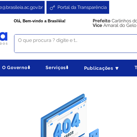
e@brasileia.ac.gov.br
Portal da Transparência
Prefeito
Carlinhos d
Olá, Bem-vindo a Brasiléia!
Vice
Amaral do Gelo
O Governo⬇️
Serviços⬇️
Publicações 🔽