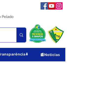
o Pelado
Transparência⬇️
📰Notícias