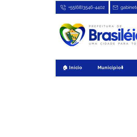
+55(68)3546-4402
gabinet
🏠 Início
Município⬇️