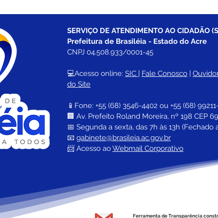
SERVIÇO DE ATENDIMENTO AO CIDADÃO (S
Prefeitura de Brasiléia - Estado do Acre
CNPJ 04.508.933/0001-45
💻Acesso online: 
SIC 
| 
Fale Conosco
 | 
Ouvidor
do Site
📱Fone: +55 (68) 
3546-4402 ou +55 (68) 99211
🏢 
Av. Prefeito Roland Moreira, nº 198 CEP 69
📅 Segunda a sexta, das 7h às 13h (Fechado 
📧 
gabinete@brasileia.ac.gov.br
📨 Acesso ao 
Webmail Corporativo
Ferramenta de Transparência const