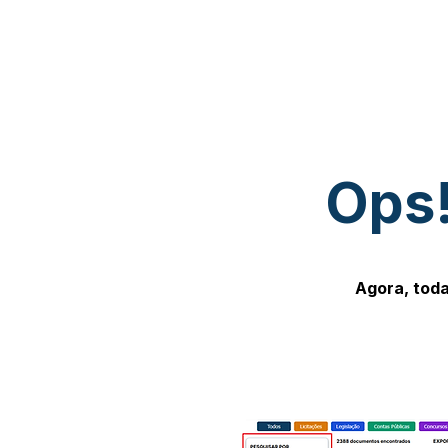
Ops!
Agora, toda