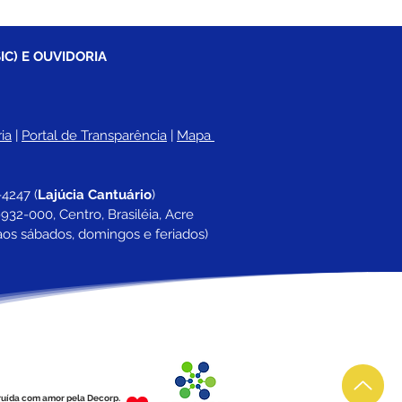
IC) E OUVIDORIA
ia
 |
Portal de Transparência
 | 
Mapa 
-4247 
(
Lajúcia Cantuário
)
932-000, Centro, Brasiléia, Acre
aos sábados, domingos e feriados)
ruída com amor pela Decorp.