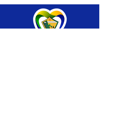
SERVIÇO DE ATENDIMENTO AO CIDADÃO 
(SIC) E OUVIDORIA
Prefeitura de Brasiléia - Estado do Acre
CNPJ 04.508.933/0001-45
💻Acesso online: 
SIC 
| 
Fale Conosco
 | 
Ouvidoria
 |
Portal de Transparência
 | 
Mapa 
do Site
📱Fone: +55 (68) 
3546-4402 ou +55 (68) 