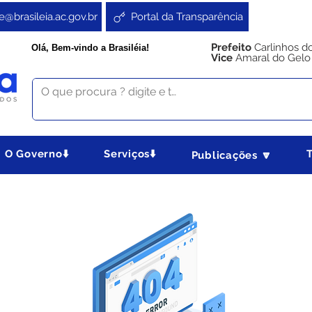
e@brasileia.ac.gov.br
Portal da Transparência
Prefeito
Carlinhos d
Olá, Bem-vindo a Brasiléia!
Vice
Amaral do Gelo
O Governo⬇️
Serviços⬇️
Publicações 🔽