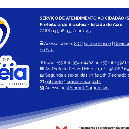
SERVIÇO DE ATENDIMENTO AO CIDADÃO (S
Prefeitura de Brasiléia - Estado do Acre
CNPJ 04.508.933/0001-45
💻Acesso online: 
SIC 
| 
Fale Conosco
 | 
Ouvidor
do Site
📱Fone: +55 (68) 
3546-4402 ou +55 (68) 99211
🏢 
Av. Prefeito Roland Moreira, nº 198 CEP 69
📅 Segunda a sexta, das 7h às 13h (Fechado 
📧 
gabinete@brasileia.ac.gov.br
📨 Acesso ao 
Webmail Corporativo
Ferramenta de Transparência const