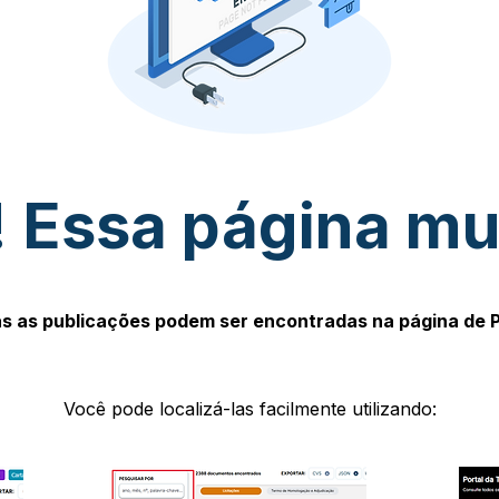
 Essa página m
s as publicações podem ser encontradas na página de 
Você pode localizá-las facilmente utilizando: