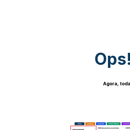
Ops!
Agora, toda