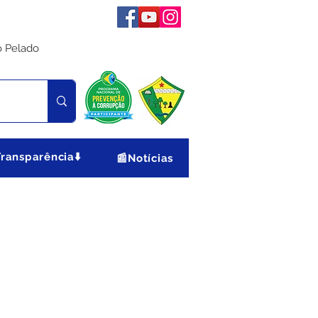
o Pelado
Transparência⬇️
📰Notícias