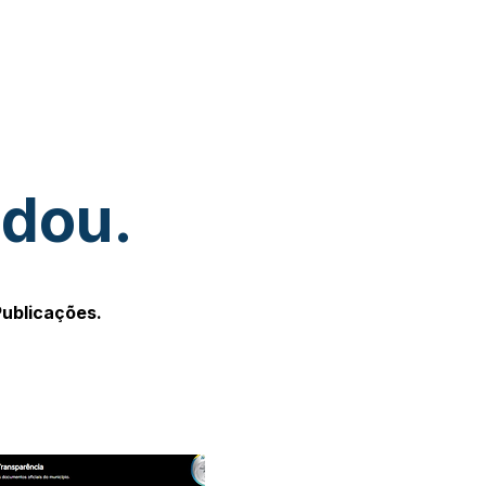
udou.
Publicações.