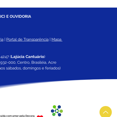
IC) E OUVIDORIA
ia
 |
Portal de Transparência
 | 
Mapa 
-4247 
(
Lajúcia Cantuário
)
932-000, Centro, Brasiléia, Acre
aos sábados, domingos e feriados)
ruída com amor pela Decorp.