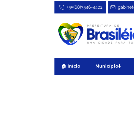
+55(68)3546-4402
gabinet
🏠 Início
Município⬇️