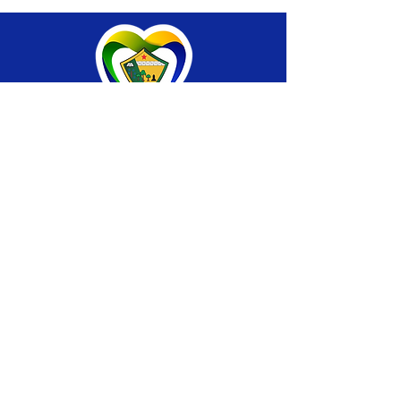
SERVIÇO DE ATENDIMENTO AO CIDADÃO 
(SIC) E OUVIDORIA
Prefeitura de Brasiléia - Estado do Acre
CNPJ 04.508.933/0001-45
💻Acesso online: 
SIC 
| 
Fale Conosco
 | 
Ouvidoria
 |
Portal de Transparência
 | 
Mapa 
do Site
📱Fone: +55 (68) 
3546-4402 ou +55 (68) 