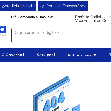
e@brasileia.ac.gov.br
Portal da Transparência
Prefeito
Carlinhos d
Olá, Bem-vindo a Brasiléia!
Vice
Amaral do Gelo
O Governo⬇️
Serviços⬇️
Publicações 🔽