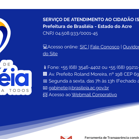
SERVIÇO DE ATENDIMENTO AO CIDADÃO (S
Prefeitura de Brasiléia - Estado do Acre
CNPJ 04.508.933/0001-45
💻Acesso online: 
SIC 
| 
Fale Conosco
 | 
Ouvidor
do Site
📱Fone: +55 (68) 
3546-4402 ou +55 (68) 99211
🏢 
Av. Prefeito Roland Moreira, nº 198 CEP 69
📅 Segunda a sexta, das 7h às 13h (Fechado 
📧 
gabinete@brasileia.ac.gov.br
📨 Acesso ao 
Webmail Corporativo
Ferramenta de Transparência const