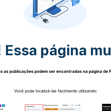
 Essa página m
s as publicações podem ser encontradas na página de 
Você pode localizá-las facilmente utilizando: