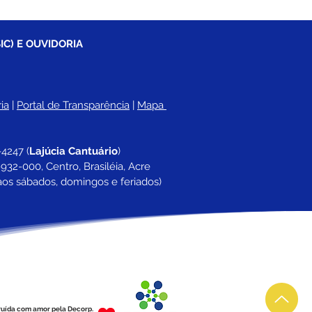
IC) E OUVIDORIA
ia
 |
Portal de Transparência
 | 
Mapa 
-4247 
(
Lajúcia Cantuário
)
932-000, Centro, Brasiléia, Acre
aos sábados, domingos e feriados)
ruída com amor pela Decorp.