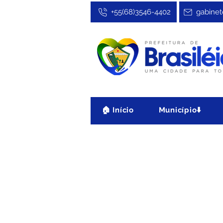
+55(68)3546-4402
gabinet
🏠 Início
Município⬇️