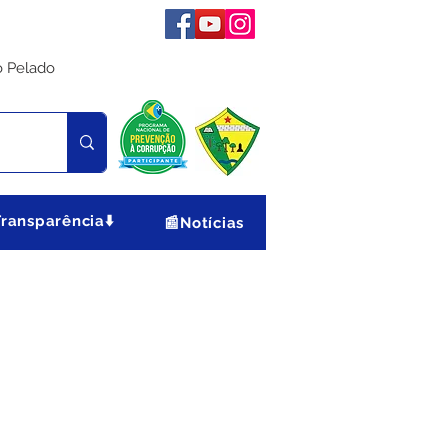
o Pelado
Transparência⬇️
📰Notícias