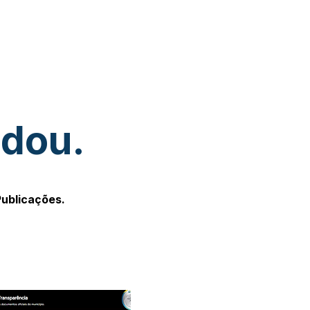
udou.
Publicações.