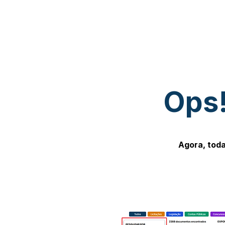
Ops!
Agora, toda